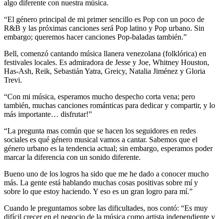
algo diferente con nuestra música.
“El género principal de mi primer sencillo es Pop con un poco de
R&B y las próximas canciones será Pop latino y Pop urbano. Sin
embargo; queremos hacer canciones Pop-baladas también.”
Bell, comenzó cantando música llanera venezolana (folklórica) en
festivales locales. Es admiradora de Jesse y Joe, Whitney Houston,
Has-Ash, Reik, Sebastián Yatra, Greicy, Natalia Jiménez y Gloria
Trevi.
“Con mi música, esperamos mucho despecho corta vena; pero
también, muchas canciones románticas para dedicar y compartir, y lo
más importante… disfrutar!”
“La pregunta mas común que se hacen los seguidores en redes
sociales es qué género musical vamos a cantar. Sabemos que el
género urbano es la tendencia actual; sin embargo, esperamos poder
marcar la diferencia con un sonido diferente.
Bueno uno de los logros ha sido que me he dado a conocer mucho
más. La gente está hablando muchas cosas positivas sobre mí y
sobre lo que estoy haciendo. Y eso es un gran logro para mí.”
Cuando le preguntamos sobre las dificultades, nos contó: “Es muy
difícil crecer en el negocio de la música como artista independiente y