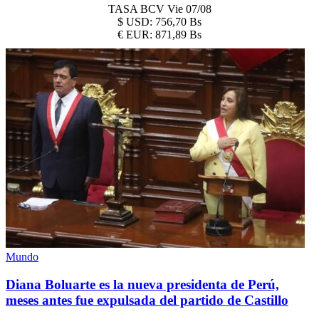
TASA BCV
Vie 07/08
$
USD:
756,70 Bs
€
EUR:
871,89 Bs
Mundo
Diana Boluarte es la nueva presidenta de Perú,
meses antes fue expulsada del partido de Castillo