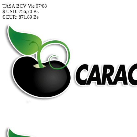
TASA BCV
Vie 07/08
$
USD:
756,70 Bs
€
EUR:
871,89 Bs