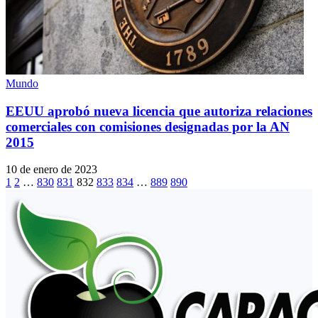
Mundo
EEUU aprobó nueva licencia que autoriza relaciones
comerciales con comisiones designadas por la AN
2015
10 de enero de 2023
1
2
…
830
831
832
833
834
…
889
890