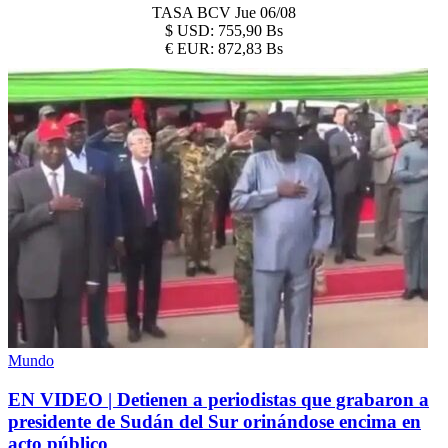
TASA BCV
Jue 06/08
$
USD:
755,90 Bs
€
EUR:
872,83 Bs
Mundo
EN VIDEO | Detienen a periodistas que grabaron a
presidente de Sudán del Sur orinándose encima en
acto público