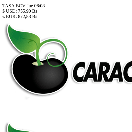
TASA BCV
Jue 06/08
$
USD:
755,90 Bs
€
EUR:
872,83 Bs