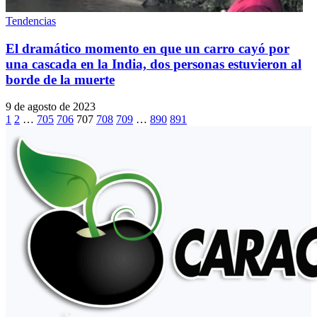
Tendencias
El dramático momento en que un carro cayó por
una cascada en la India, dos personas estuvieron al
borde de la muerte
9 de agosto de 2023
1
2
…
705
706
707
708
709
…
890
891