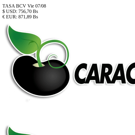
TASA BCV
Vie 07/08
$
USD:
756,70 Bs
€
EUR:
871,89 Bs