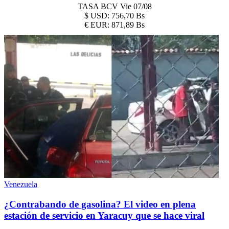
TASA BCV
Vie 07/08
$
USD:
756,70 Bs
€
EUR:
871,89 Bs
Venezuela
¿Contrabando de gasolina? El video en plena
estación de servicio en Yaracuy que se hace viral