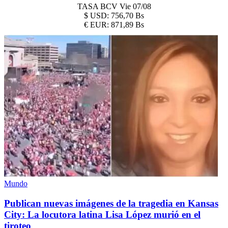
TASA BCV
Vie 07/08
$
USD:
756,70 Bs
€
EUR:
871,89 Bs
Mundo
Publican nuevas imágenes de la tragedia en Kansas
City: La locutora latina Lisa López murió en el
tiroteo