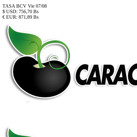
TASA BCV
Vie 07/08
$
USD:
756,70 Bs
€
EUR:
871,89 Bs