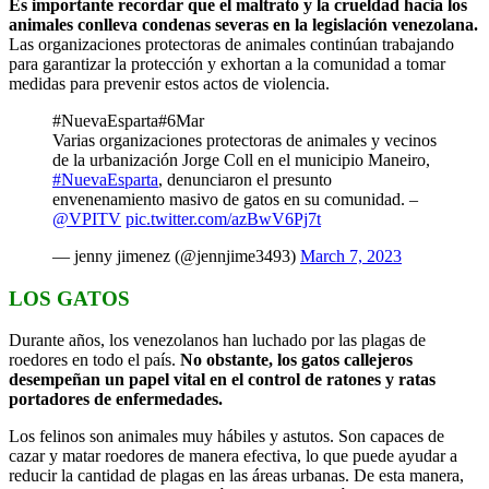
Es importante recordar que el maltrato y la crueldad hacia los
animales conlleva condenas severas en la legislación venezolana.
Las organizaciones protectoras de animales continúan trabajando
para garantizar la protección y exhortan a la comunidad a tomar
medidas para prevenir estos actos de violencia.
#NuevaEsparta#6Mar
Varias organizaciones protectoras de animales y vecinos
de la urbanización Jorge Coll en el municipio Maneiro,
#NuevaEsparta
, denunciaron el presunto
envenenamiento masivo de gatos en su comunidad. –
@VPITV
pic.twitter.com/azBwV6Pj7t
— jenny jimenez (@jennjime3493)
March 7, 2023
LOS GATOS
Durante años, los venezolanos han luchado por las plagas de
roedores en todo el país.
No obstante, los gatos callejeros
desempeñan un papel vital en el control de ratones y ratas
portadores de enfermedades.
Los felinos son animales muy hábiles y astutos. Son capaces de
cazar y matar roedores de manera efectiva, lo que puede ayudar a
reducir la cantidad de plagas en las áreas urbanas. De esta manera,