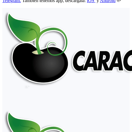
Telegram.
También tenemos app, descárgala:
iOS
y
Android
🌱